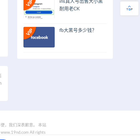
ins真人号出售大小黑
耐用老CK
fb大黑号多少钱？
篇
n
）
便，我们深表歉意。 本站
.com All rights