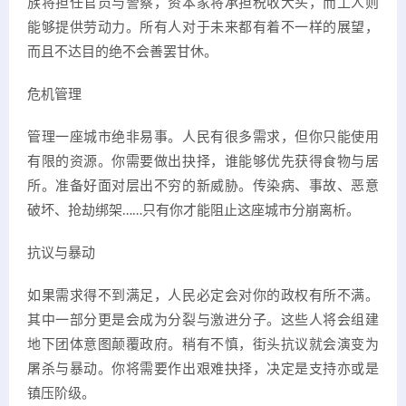
族将担任官员与警察，资本家将承担税收大头，而工人则
能够提供劳动力。所有人对于未来都有着不一样的展望，
而且不达目的绝不会善罢甘休。
危机管理
管理一座城市绝非易事。人民有很多需求，但你只能使用
有限的资源。你需要做出抉择，谁能够优先获得食物与居
所。准备好面对层出不穷的新威胁。传染病、事故、恶意
破坏、抢劫绑架……只有你才能阻止这座城市分崩离析。
抗议与暴动
如果需求得不到满足，人民必定会对你的政权有所不满。
其中一部分更是会成为分裂与激进分子。这些人将会组建
地下团体意图颠覆政府。稍有不慎，街头抗议就会演变为
屠杀与暴动。你将需要作出艰难抉择，决定是支持亦或是
镇压阶级。