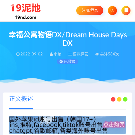
注册/登录
幸福公寓物语DX/Dream House Days
DX
2022-09-02
小编
模拟经营
关注584次
已收录
正文概述