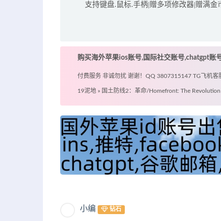
支持键盘.鼠标.手柄|赠多项修改器|赠满金
购买海外苹果ios账号,国际社交账号,chatgpt
付费服务 非诚勿扰 谢谢！QQ 3807315147 TG飞机客服 @
19泥地
»
国土防线2：革命/Homefront: The Revolution
小编
钻石