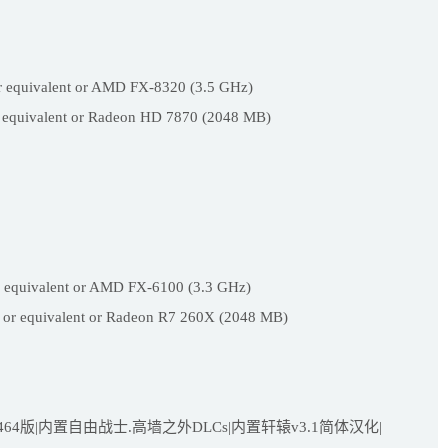
 equivalent or AMD FX-8320 (3.5 GHz)
quivalent or Radeon HD 7870 (2048 MB)
 equivalent or AMD FX-6100 (3.3 GHz)
 equivalent or Radeon R7 260X (2048 MB)
464版|内置自由战士.高墙之外DLCs|内置轩辕v3.1简体汉化|