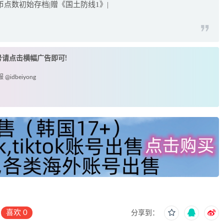
币点数初始存档|赠《国土防线1》|
账号请点击横幅广告即可!
idbeiyong
喜欢
0
分享到：