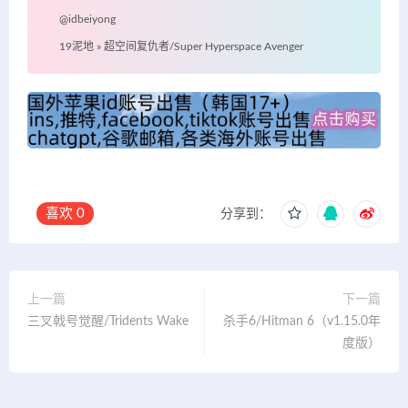
@idbeiyong
19泥地
»
超空间复仇者/Super Hyperspace Avenger
喜欢
0
分享到：
上一篇
下一篇
三叉戟号觉醒/Tridents Wake
杀手6/Hitman 6（v1.15.0年
度版）