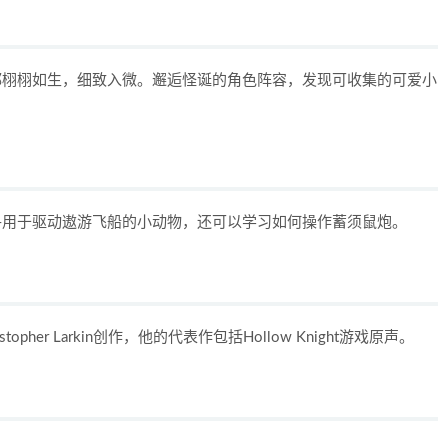
都栩栩如生，细致入微。邂逅怪诞的角色阵容，发现可收集的可爱小
寻用于驱动遨游飞船的小动物，还可以学习如何操作蓄须鼠炮。
her Larkin创作，他的代表作包括Hollow Knight游戏原声。