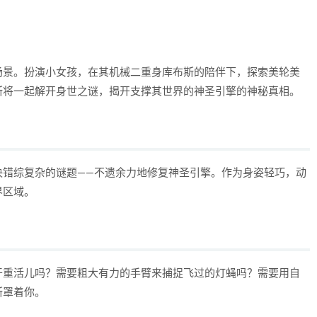
场景。扮演小女孩，在其机械二重身库布斯的陪伴下，探索美轮美
斯将一起解开身世之谜，揭开支撑其世界的神圣引擎的神秘真相。
决错综复杂的谜题——不遗余力地修复神圣引擎。作为身姿轻巧，动
界区域。
干重活儿吗？需要粗大有力的手臂来捕捉飞过的灯蝇吗？需要用自
斯罩着你。