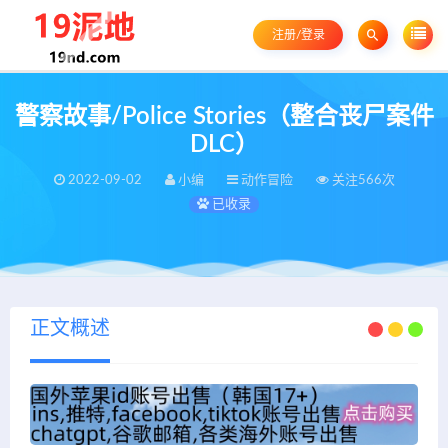
注册/登录
警察故事/Police Stories（整合丧尸案件
DLC）
2022-09-02
小编
动作冒险
关注566次
已收录
正文概述