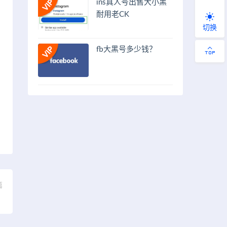
ins真人号出售大小黑
耐用老CK
切换
fb大黑号多少钱？
篇
）