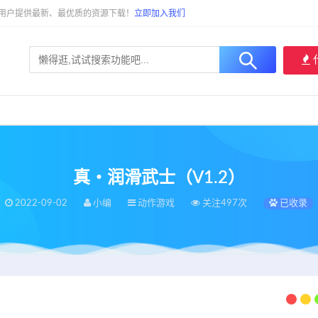
大用户提供最新、最优质的资源下载！
立即加入我们
真・润滑武士（V1.2）
2022-09-02
小编
动作游戏
关注497次
已收录