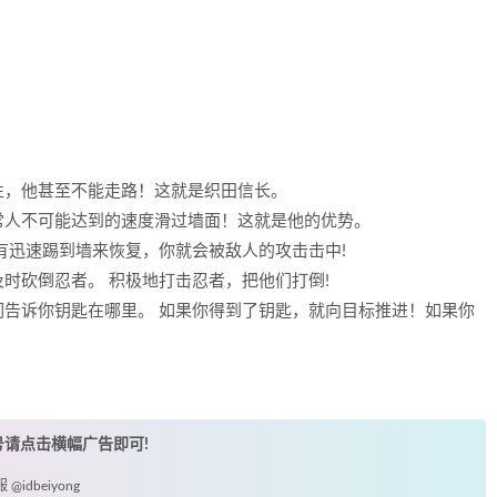
性，他甚至不能走路！这就是织田信长。
常人不可能达到的速度滑过墙面！这就是他的优势。
有迅速踢到墙来恢复，你就会被敌人的攻击击中!
时砍倒忍者。 积极地打击忍者，把他们打倒!
告诉你钥匙在哪里。 如果你得到了钥匙，就向目标推进！如果你
账号请点击横幅广告即可!
idbeiyong