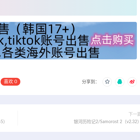
喜欢
0
分享到：
下一
145）
银河历险记2/Samorost 2（v2.32