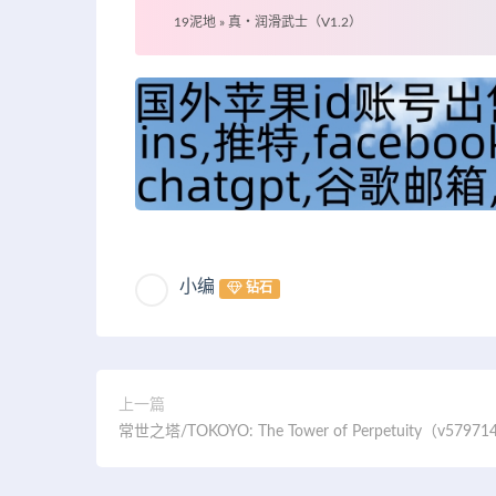
19泥地
»
真・润滑武士（V1.2）
小编
钻石
上一篇
常世之塔/TOKOYO: The Tower of Perpetuity（v5797