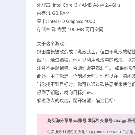
处理器: Intel Core i3 / AMD A6 @ 2.4GHz
内存: 1 GB RAM
显卡: Intel HD Graphics 4000
存储空间: 需要 100 MB 可用空间
关于这个游戏…
织田信长被改造成了乳液武士，但由于乳液的粘
然而，通过踢墙，他可以利用乳液中的粘液，以
注意不要踢到墙，否则你会突然刹车。 如果你没
此外，由于你是一个剑术大师，你可以在一瞬间及
当你找不到目标时，你可以通过砍杀忍者来使他们
得到了钥匙，就向目标推进。
躲避敌人的攻击，踢开墙壁，瞄准目标!
购买海外苹果ios账号,国际社交账号,chatgpt
付费服务 非诚勿扰 谢谢！QQ 3807315147 TG飞机客服 @