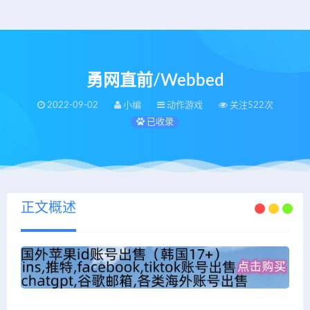
勇网直前/Webbed
2022-09-02
小编
动作游戏
关注522次
已收录
正文概述