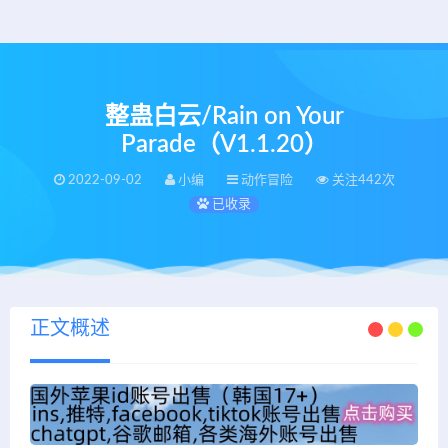
整蛊白云/Rain on Your
Parade（V1.1.20）
2022-09-02
小编
动作冒险
关注442次
已收录
正文概述