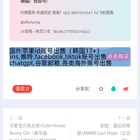
横幅广告即可!
付费服务 非诚勿扰 谢谢！QQ 3807315147 TG飞机客服
@idbeiyong
19泥地
»
枪灵少女（Build.7770532+DLC）
喜欢
0
分享到：
上一篇
下一篇
可爱宝贝兔女郎/Cute Honey:
安妮：最后的希
Bunny Girl（豪华版-
望/ANNIE:Last Hope（正式