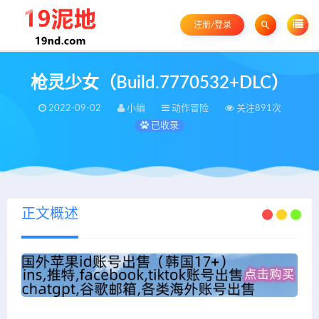
注册/登录
枪灵少女（Build.7770532+DLC）
2022-09-02
小编
动作冒险
关注891次
已收录
正文概述