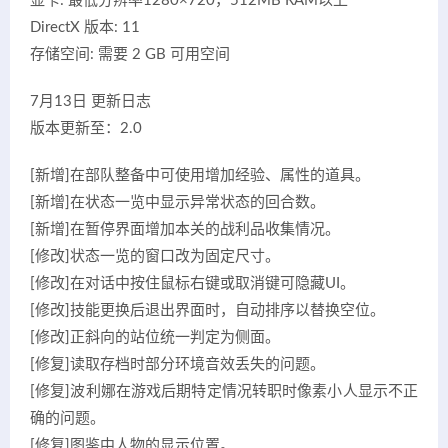
显卡: 最低分辨率1280×720，512MB RAM以上
DirectX 版本: 11
存储空间: 需要 2 GB 可用空间
7月13日 更新日志
版本更新至：2.0
[新增]在部队整备中可使用增加经验、属性的道具。
[新增]在状态一览中显示异常状态的回合数。
[新增]在暂停界面增加本关的战利品收集情况。
[修改]状态一览的窗口改为固定尺寸。
[修改]在对话中按住鼠标右键或取消键可隐藏UI。
[修改]技能更换后退出界面时，自动排序以替换空位。
[修改]正斜向的站位统一判定为侧面。
[修复]读取存档时部分环境音效丢失的问题。
[修复]波利娜在游戏后期特定情况转职时像素小人显示不正
确的问题。
[修复]图鉴中人物的显示位置。