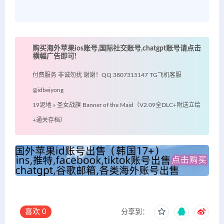
购买海外苹果ios账号,国际社交账号,chatgpt账号请点击
横幅广告即可!
付费服务 非诚勿扰 谢谢！QQ 3807315147 TG飞机客服
@idbeiyong
19泥地
»
圣女战旗 Banner of the Maid（V2.09全DLC+附送立绘
+通关存档）
喜欢
0
分享到：