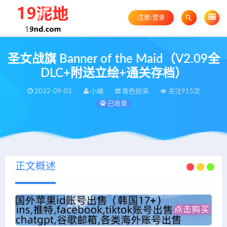
注册/登录
圣女战旗 Banner of the Maid（V2.09全
DLC+附送立绘+通关存档）
2022-09-02
小编
角色扮演
关注915次
已收录
正文概述