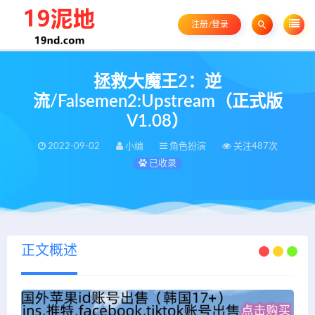
注册/登录
拯救大魔王2：逆
流/Falsemen2:Upstream（正式版
V1.08）
2022-09-02
小编
角色扮演
关注487次
已收录
正文概述