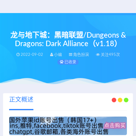
龙与地下城：黑暗联盟/Dungeons &
Dragons: Dark Alliance（v1.18）
2022-09-02
小编
角色扮演
关注495次
已收录
正文概述