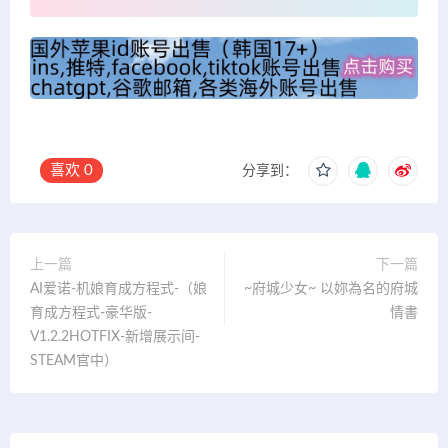
喜欢
0
分享到：
上一篇
下一篇
AI爱诺-机娘育成方程式-（娘
~府城少女~ 以妳為名的府城
育成方程式-豪华版-
情書
V1.2.2HOTFIX-新增展示间-
STEAM官中）