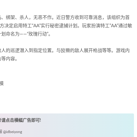
品、绑架、杀人，无恶不作。近日警方收到可靠消息，该组织为首
决定启用特工“AA”实行秘密逮捕计划。玩家扮演特工”AA”通过敏
划命名为——“玫瑰行动”。
敌人的巡逻潜入到指定位置。与狡猾的敌人展开枪战等等。游戏内
击等内容。
模
账号请点击横幅广告即可!
idbeiyong