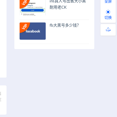
ins真人号出售大小黑
全屏
耐用老CK
切换
fb大黑号多少钱？
篇
E
）