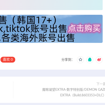
喜欢
0
分享到：
下一
魔眼凝望EXTRA-数字特别版/DEMON GAZ
EXTRA（Build.8603353+DLC