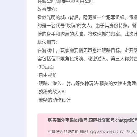
存储空间:需要4GB可用空间
故事简介:
看似光明的城市背后，隐藏着一个犯罪组织。毒
的是一名代号“玫瑰”的女人。由于其身份特殊，警方
捷的身手和聪慧的大脑，将玫瑰抓捕归案。此次计
玩法细节:
在游戏中，玩家需要悄无声息地跟踪目标。避开
容包括但不限角色扮演、秘密潜入、第三人称射
·3D画面
·自由视角
·跟踪、潜入、射击等多种玩法·精美的女性主角建
·狡猾的敌人Al
·流畅的动作设计
购买海外苹果ios账号,国际社交账号,chatgpt
付费服务 非诚勿扰 谢谢！QQ 3807315147 TG飞机客服 @