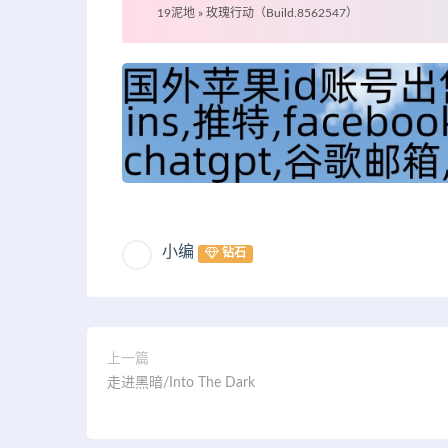
19泥地
»
玫瑰行动（Build.8562547）
小编
钻石
上一篇
走进黑暗/Into The Dark