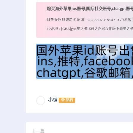
购买海外苹果ios账号,国际社交账号,chatgpt
付费服务 非诚勿扰 谢谢！QQ 3807315147 TG飞机客服 @
19泥地
»
[GBA]gba星之卡比镜之迷宫汉化版下载星
小编
钻石
上一篇