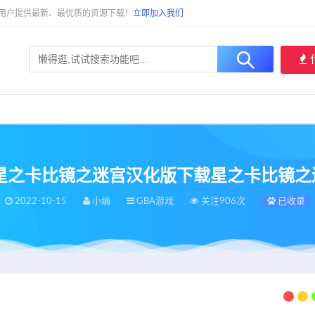
大用户提供最新、最优质的资源下载！
立即加入我们
gba星之卡比镜之迷宫汉化版下载星之卡比镜
2022-10-15
小编
GBA游戏
关注906次
已收录