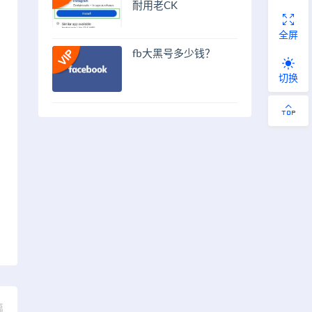
耐用老CK
全屏
fb大黑号多少钱？
切换
篇