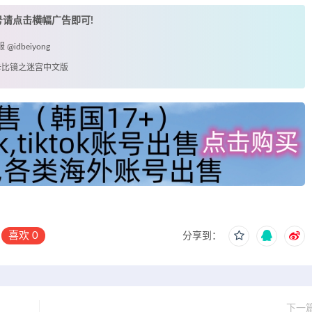
账号请点击横幅广告即可!
idbeiyong
之卡比镜之迷宫中文版
喜欢
0
分享到：
下一