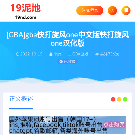
注册/登录
[GBA]gba快打旋风one中文版快打旋风
one汉化版
2022-10-15
小编
GBA游戏
关注756次
已收录
正文概述