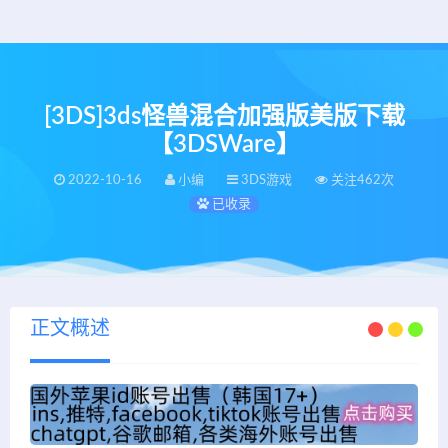
[3DS]3ds怪兽混合加强版美版下载
【3DSWare】
2022-10-16
小编
3DS游戏
关注462次
已收录
正文概述