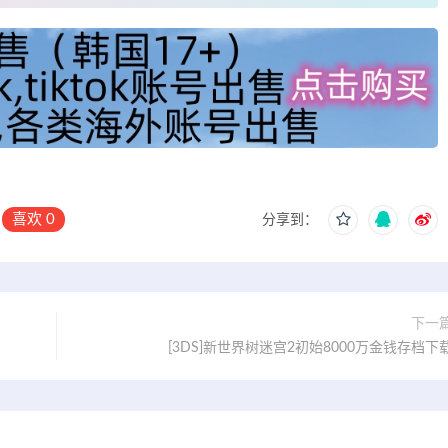
喜欢
0
分享到：
下一
[3DS]新世界树迷宫2初始8000万金钱存档下