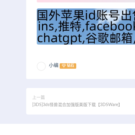
小编
钻石
上一篇
[3DS]3ds怪兽混合加强版美版下载【3DSWare】