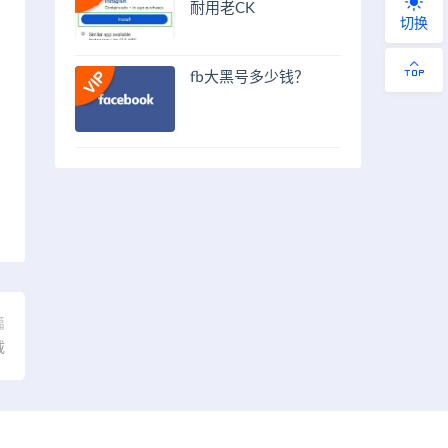
耐用老CK
切换
fb大黑号多少钱？
篇
载