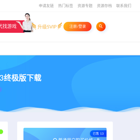
申请友链
热门标签
资源专题
资源存档
联系我们
代找游戏
升级SVIP
注册/登录
红警3终极版下载
已售 13