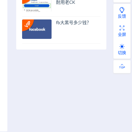
耐用老CK
反馈
fb大黑号多少钱？
全屏
切换