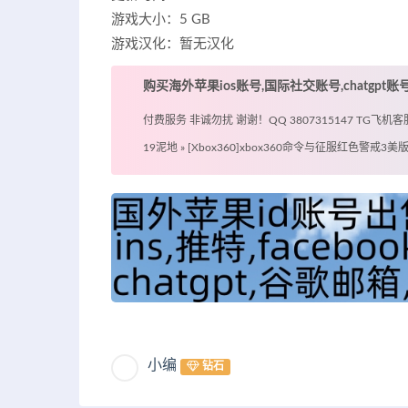
游戏大小：5 GB
游戏汉化：暂无汉化
购买海外苹果ios账号,国际社交账号,chatgpt
付费服务 非诚勿扰 谢谢！QQ 3807315147 TG飞机客服 @
19泥地
»
[Xbox360]xbox360命令与征服红色警戒
小编
钻石