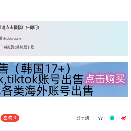
账号请点击横幅广告即可!
idbeiyong
3美版下载红警3终极版下载
喜欢
0
分享到：