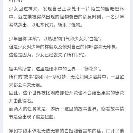
STORY
少女回过神来，发现自己正身处于一片陌生的幽暗密林
中。就在她被突然出现的怪物袭击的危急时刻，一名少年
蓦然跳出，以毛笔代刀，斩杀了怪物。
少年自称“黑笔”，以熟稔的口气称少女为“白姬”。
但是少女对少年的样貌以及他对自己的称呼都毫无印象。
这也是因为，少女已经丧失了所有记忆。
据黑笔所言，这里是绘本中的世界——“徒花乡”。
所有的“故事”都如同一场幻梦，无论如何深陷其中，一旦醒
来都会消失无痕。
因此，这个世界被比喻成即使开花也不会结出果实的徒花
并由此得名。
而两人的任务就是，游历于这里的故事世界，察看故事情
节是否出现了偏差扭曲。
宛如提线木偶般无依无靠的白姬照着黑笔的话，打开了他