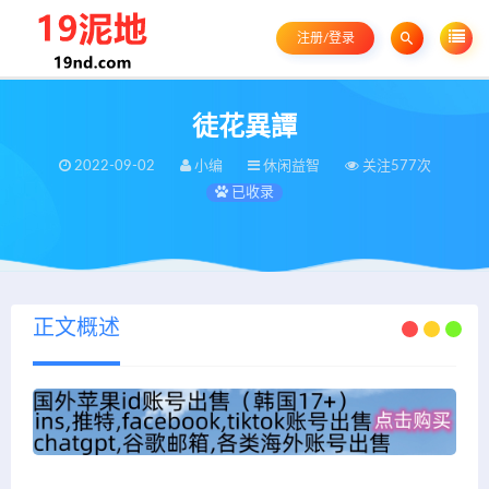
注册/登录
徒花異譚
2022-09-02
小编
休闲益智
关注577次
已收录
正文概述