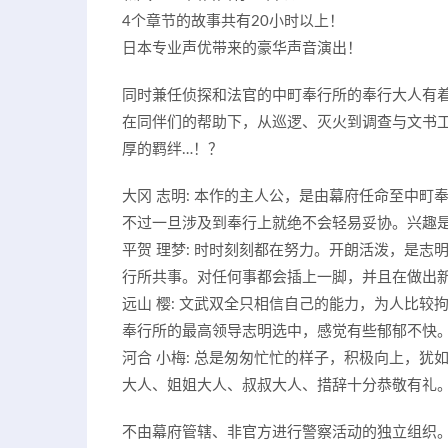
4个章节的故事共有20小时以上！
日本专业声优带来的豪华声音演出！
同时兼任侦探和法官的中町奉行所的奉行大人有
在同伴们的帮助下，从巡逻、灭火到调查与文书
厚的羁绊…！？
大冈 志明: 本作的主人公，是由幕府任命至中
不过一旦涉及到奉行上就绝不会轻易妥协。兴趣
平贺 理梦: 时时刻刻都在努力。开朗活泼，是
行所共事。对任何事都会插上一脚，并且在做出
远山 樱: 文武双全只相信自己的能力，为人比
奉行所的最高领导志明选中，感觉有些郁郁不快
河合 小梅: 总是匆匆忙忙的样子，积极向上，犹
大人、姐姐大人、叔叔大人、措辞十分恭敬有礼
不由幕府管辖、非官方进行警察活动的独立组织