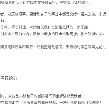
训练有素的队员们在暗中支援町奉行，坚守着小镇的和平。
指导者。讨厌麻烦事，要活动身子的事基本都是交给年轻人去做。永远
手段。
大家信赖。擅长料理，考虑每天做什么饭菜是她的一大乐趣。
士。剑术水平颇为优秀，队伍中最强的呼声也很高涨。相当钦佩近藤，
。开朗且闹腾经常和理梦一起制造混乱场面。调查的时候总是率先前往
「奉行部分」
同时，对扰乱小镇和平的威胁进行调查解谜以及制裁！
根在樱花町之下不断蔓延的邪恶根源，干净利落的斩除并制裁吧！