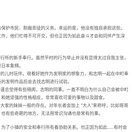
着保护市民、制裁恶徒的义务。幸运的是，他没有独自承担这些。
工作，他们忙得不可开交，但也正因为如此奋斗才会和同伴产生深
町奉行所的新手奉行。虽然平时的行为举止并没有显得太过自我主张，
是日本象棋。
志明的儿时玩伴。很看好她作为发明家的想象力，和志明一起在中町奉
新的发明作品后会去找志明进行试验。
较拘谨总觉得有些隔阂，志明的同事。一直不明白为什么自己会被中町
。和她坚强的性格相反，非常喜欢可爱的事物以及甜食。
如大家的妹妹一般的存在。对年长者会加上 “大人”来称呼，比如哥哥
。也有些奇葩的地方，无法用常识沟通也是常有的事。
。为了小镇的安全和奉行所有着协助关系。也正因为如此……有时会