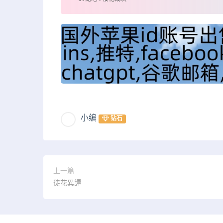
小编
钻石
上一篇
徒花異譚