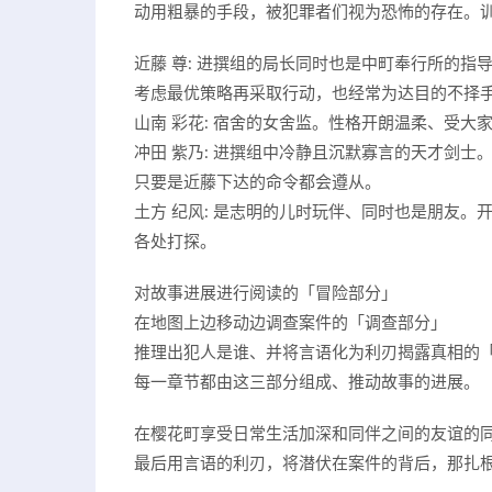
动用粗暴的手段，被犯罪者们视为恐怖的存在。
近藤 尊: 进撰组的局长同时也是中町奉行所的
考虑最优策略再采取行动，也经常为达目的不择
山南 彩花: 宿舍的女舍监。性格开朗温柔、受
冲田 紫乃: 进撰组中冷静且沉默寡言的天才剑
只要是近藤下达的命令都会遵从。
土方 纪风: 是志明的儿时玩伴、同时也是朋友
各处打探。
对故事进展进行阅读的「冒险部分」
在地图上边移动边调查案件的「调查部分」
推理出犯人是谁、并将言语化为利刃揭露真相的
每一章节都由这三部分组成、推动故事的进展。
在樱花町享受日常生活加深和同伴之间的友谊的
最后用言语的利刃，将潜伏在案件的背后，那扎